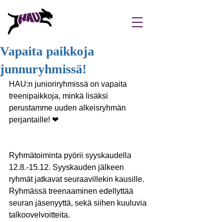
Vapaita paikkoja
junnuryhmissä!
HAU:n junioriryhmissä on vapaita 
treenipaikkoja, minkä lisäksi 
perustamme uuden alkeisryhmän 
perjantaille! ❤
Ryhmätoiminta pyörii syyskaudella 
12.8.-15.12. Syyskauden jälkeen 
ryhmät jatkavat seuraavillekin kausille. 
Ryhmässä treenaaminen edellyttää 
seuran jäsenyyttä, sekä siihen kuuluvia 
talkoovelvoitteita.