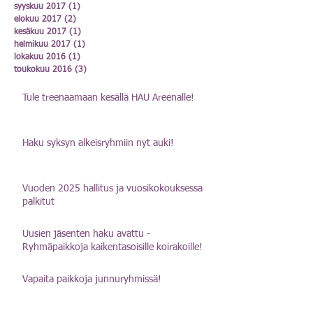
syyskuu 2017
(1)
1 päivitys
elokuu 2017
(2)
2 päivitystä
kesäkuu 2017
(1)
1 päivitys
helmikuu 2017
(1)
1 päivitys
lokakuu 2016
(1)
1 päivitys
toukokuu 2016
(3)
3 päivitystä
Tule treenaamaan kesällä HAU Areenalle!
Haku syksyn alkeisryhmiin nyt auki!
Vuoden 2025 hallitus ja vuosikokouksessa
palkitut
Uusien jäsenten haku avattu -
Ryhmäpaikkoja kaikentasoisille koirakoille!
Vapaita paikkoja junnuryhmissä!