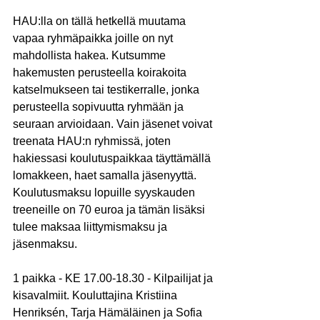
HAU:lla on tällä hetkellä muutama 
vapaa ryhmäpaikka joille on nyt 
mahdollista hakea. Kutsumme 
hakemusten perusteella koirakoita 
katselmukseen tai testikerralle, jonka 
perusteella sopivuutta ryhmään ja 
seuraan arvioidaan. Vain jäsenet voivat 
treenata HAU:n ryhmissä, joten 
hakiessasi koulutuspaikkaa täyttämällä 
lomakkeen, haet samalla jäsenyyttä. 
Koulutusmaksu lopuille syyskauden 
treeneille on 70 euroa ja tämän lisäksi 
tulee maksaa liittymismaksu ja 
jäsenmaksu.
1 paikka - KE 17.00-18.30 - Kilpailijat ja 
kisavalmiit. Kouluttajina Kristiina 
Henriksén, Tarja Hämäläinen ja Sofia 