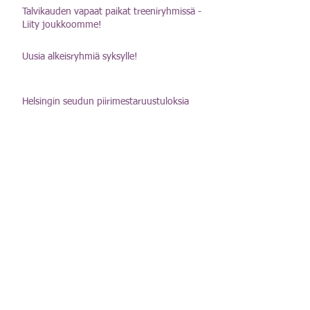
Talvikauden vapaat paikat treeniryhmissä -
Liity joukkoomme!
Uusia alkeisryhmiä syksylle!
Helsingin seudun piirimestaruustuloksia
2024
Helsingin Agility Urheilijat on Tähtiseura!
Vapaita ryhmäpaikkoja kevätkaudelle
2024!
huhtikuu 2026
(1)
1 päivitys
heinäkuu 2025
(1)
1 päivitys
maaliskuu 2025
(1)
1 päivitys
joulukuu 2024
(1)
1 päivitys
heinäkuu 2024
(2)
2 päivitystä
kesäkuu 2024
(2)
2 päivitystä