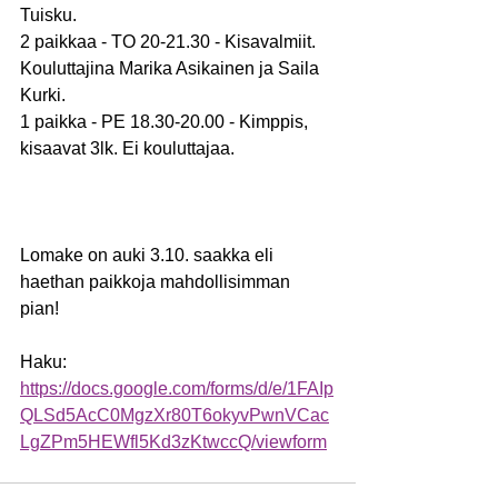
Tuisku.
2 paikkaa - TO 20-21.30 - Kisavalmiit. 
Kouluttajina Marika Asikainen ja Saila 
Kurki.
1 paikka - PE 18.30-20.00 - Kimppis, 
kisaavat 3lk. Ei kouluttajaa.
Lomake on auki 3.10. saakka eli 
haethan paikkoja mahdollisimman 
pian! 
Haku: 
https://docs.google.com/forms/d/e/1FAIp
QLSd5AcC0MgzXr80T6okyvPwnVCac
LgZPm5HEWfl5Kd3zKtwccQ/viewform