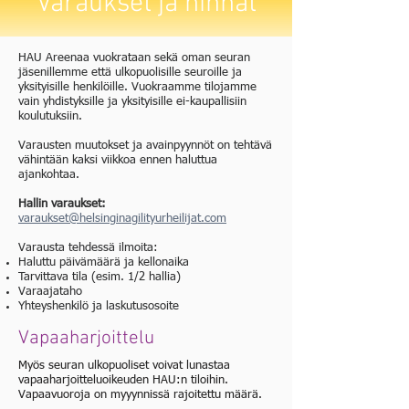
Varaukset ja hinnat
HAU Areenaa vuokrataan sekä oman seuran
jäsenillemme että ulkopuolisille seuroille ja
yksityisille henkilöille. Vuokraamme tilojamme
vain yhdistyksille ja yksityisille ei-kaupallisiin
koulutuksiin.
Varausten muutokset ja avainpyynnöt on tehtävä
vähintään kaksi viikkoa ennen haluttua
ajankohtaa.
Hallin varaukset:
varaukset@helsinginagilityurheilijat.com
Varausta tehdessä ilmoita:
Haluttu päivämäärä ja kellonaika
Tarvittava tila (esim. 1/2 hallia)
Varaajataho
Yhteyshenkilö ja laskutusosoite
Vapaaharjoittelu
Myös seuran ulkopuoliset voivat lunastaa
vapaaharjoitteluoikeuden HAU:n tiloihin.
Vapaavuoroja on myyynnissä rajoitettu määrä.