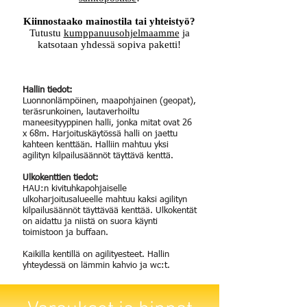
Kiinnostaako mainostila tai yhteistyö?
Tutustu
kumppanuusohjelmaamme
ja
katsotaan yhdessä sopiva paketti!
Hallin tiedot:
Luonnonlämpöinen, maapohjainen (geopat),
teräsrunkoinen,
lautaverhoiltu
maneesityyppinen halli, jonka mitat ovat
26
x 68m. Harjoituskäytössä halli on jaettu
kahteen kenttään. Halliin mahtuu yksi
agilityn kilpailusäännöt täyttävä kenttä.
Ulkokenttien tiedot:
HAU:n kivituhkapohjaiselle
ulkoharjoitusalueelle mahtuu kaksi agilityn
kilpailusäännöt täyttävää kenttää. Ulkokentät
on aidattu ja niistä on suora käynti
toimistoon ja buffaan.
Kaikilla kentillä on agilityesteet. Hallin
yhteydessä on lämmin kahvio ja wc:t.