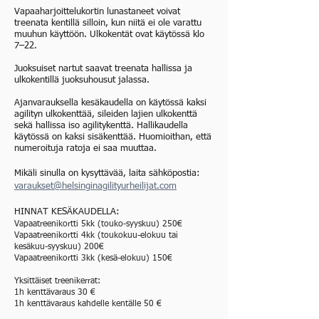
Vapaaharjoittelukortin lunastaneet voivat
treenata kentillä silloin, kun niitä ei ole varattu
muuhun käyttöön. Ulkokentät ovat käytössä klo
7–22.
Juoksuiset nartut saavat treenata hallissa ja
ulkokentillä juoksuhousut jalassa.
Ajanvarauksella kesäkaudella on käytössä kaksi
agilityn ulkokenttää, sileiden lajien ulkokenttä
sekä hallissa iso agilitykenttä. Hallikaudella
käytössä on kaksi sisäkenttää. Huomioithan, että
numeroituja ratoja ei saa muuttaa.
Mikäli sinulla on kysyttävää, laita sähköpostia:
varaukset@helsinginagilityurheilijat.com
HINNAT KESÄKAUDELLA:
Vapaatreenikortti 5kk (touko-syyskuu) 250€
Vapaatreenikortti 4kk (toukokuu-elokuu tai
kesäkuu-syyskuu) 200€
Vapaatreenikortti 3kk (kesä-elokuu) 150€
Yksittäiset treenikerrat:
1h kenttävaraus 30 €
1h kenttävaraus kahdelle kentälle 50 €