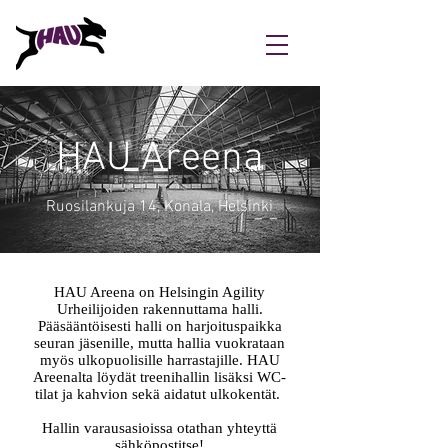
HAU Areena
Ruosilankuja 14, Konala, Helsinki
HAU Areena on Helsingin Agility
Urheilijoiden rakennuttama halli.
Pääsääntöisesti halli on harjoituspaikka
seuran jäsenille, mutta hallia vuokrataan
myös ulkopuolisille harrastajille. HAU
Areenalta löydät treenihallin lisäksi WC-
tilat ja kahvion sekä aidatut ulkokentät.
Hallin varausasioissa otathan yhteyttä
sähköpostitse
!