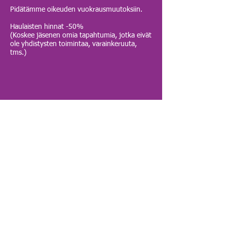
Pidätämme oikeuden vuokrausmuutoksiin.
Haulaisten hinnat -50%
(
Koskee jäsenen omia tapahtumia, jotka eivät
ole yhdistysten toimintaa, varainkeruuta,
tms.
)
Varauskalenteri
Powered by Skedda
Kesäisin HAU Areenalla on käytössä 4
harjoituskenttää: 2 hallissa ja 2 ulkona. Talvisin
käytössä on hallin 2 harjoituskenttää.
HAU Café on käytössä ympäri vuoden. Kahvion