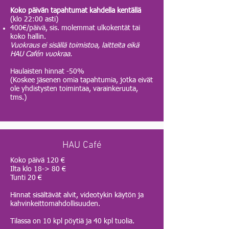
Koko päivän tapahtumat kahdella kentällä
(klo 22:00 asti)
400€/päivä, sis. molemmat ulkokentät tai
koko hallin.
Vuokraus ei sisällä toimistoa, laitteita eikä
HAU Cafén vuokraa.
​
Haulaisten hinnat -50%
(
Koskee jäsenen omia tapahtumia, jotka eivät
ole yhdistysten toimintaa, varainkeruuta,
tms.
)
HAU Café
Koko päivä 120 €
Ilta klo 18-> 80 €
Tunti 20 €
Hinnat sisältävät alvit, videotykin käytön ja
kahvinkeittomahdollisuuden.
Tilassa on 10 kpl pöytiä ja 40 kpl tuolia.