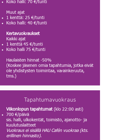
Koko halli: 70 €/tunti
Muut ajat
1 kenttä: 25 €/tunti
Koko halli: 40 €/tunti
​Kertavuokraukset
Kaikki ajat
1 kenttä 45 €/tunti
Koko halli 75 €/tunti
Haulaisten hinnat -50%
(
Koskee jäsenen omia tapahtumia, jotka eivät
ole yhdistysten toimintaa, varainkeruuta,
tms.
)
Tapahtumavuokraus
Viikonlopun tapahtumat
(klo 22:00 asti)
700 €/päivä
sis. halli, ulkokentät, toimisto, ajanotto- ja
kuulutuslaitteet
Vuokraus ei sisällä HAU Cafén vuokraa (kts.
erillinen hinnasto).