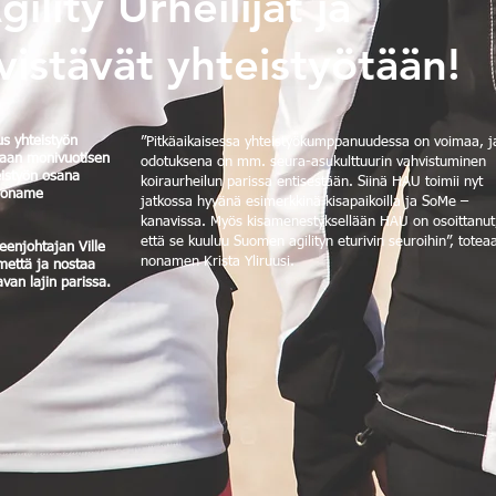
ility Urheilijat ja
istävät yhteistyötään!
s yhteistyön
”Pitkäaikaisessa yhteistyökumppanuudessa on voimaa, j
maan monivuotisen
odotuksena on mm. seura-asukulttuurin vahvistuminen
istyön osana
koiraurheilun parissa entisestään. Siinä HAU toimii nyt
 noname
jatkossa hyvänä esimerkkinä kisapaikoilla ja SoMe –
kanavissa. Myös kisamenestyksellään HAU on osoittanut
että se kuuluu Suomen agilityn eturivin seuroihin”, totea
eenjohtajan Ville
nonamen Krista Yliruusi.
mettä ja nostaa
avan lajin parissa.