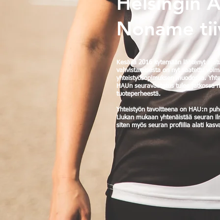
Helsingin Ag
Noname tiiv
Kesällä 2016 kytemään lähtenyt ajatu
vahvistamisesta on nyt saatettu voi
yhteistyösopimuksen muodossa. Yhte
HAUn seuravaatetus tulee jatkossa
tuoteperheestä.
Yhteistyön tavoitteena on HAU:n puh
Liukan mukaan yhtenäistää seuran il
siten myös seuran profiilia alati kasv