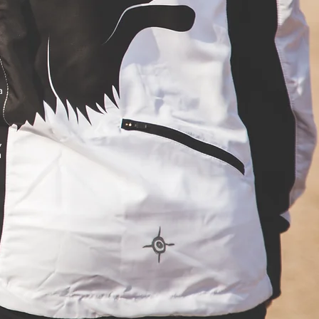
a
,
a