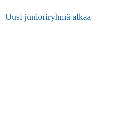
Uusi junioriryhmä alkaa
keväällä 2023 - hae nyt!
HAU hakee innokkaita ja tavoitteellisia junioriohjaajia
seuran uuteen nuorten ryhmään kevätkaudelle 2023!
Möllitasoinen ryhmä treenaa...
Tule treenaamaan kesällä HAU
Areenalle!