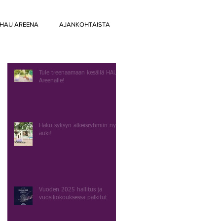
HAU AREENA
AJANKOHTAISTA
Tule treenaamaan kesällä HAU
Areenalle!
Haku syksyn alkeisryhmiin nyt
auki!
Vuoden 2025 hallitus ja
vuosikokouksessa palkitut