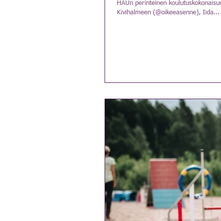
HAUn perinteinen koulutuskokonaisuu
Kivihalmeen (@oikeeasenne), Iida...