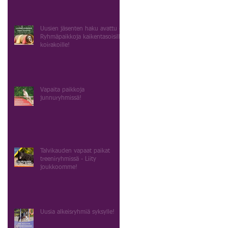
Uusien jäsenten haku avattu -
Ryhmäpaikkoja kaikentasoisille
koirakoille!
Vapaita paikkoja
junnuryhmissä!
Talvikauden vapaat paikat
treeniryhmissä - Liity
joukkoomme!
Uusia alkeisryhmiä syksylle!