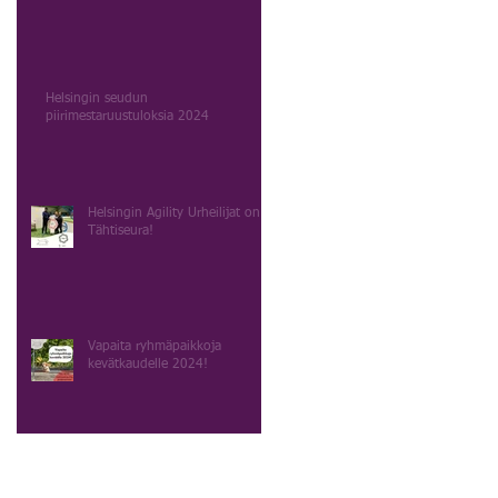
Helsingin seudun
piirimestaruustuloksia 2024
Helsingin Agility Urheilijat on
Tähtiseura!
Vapaita ryhmäpaikkoja
kevätkaudelle 2024!