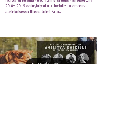
Toukotohinat 20.5.2016
Hurtta-areenalla (ent. Purina-areena) järjestettiin
20.05.2016 agilitykilpailut 1-luokille. Tuomarina
aurinkoisessa illassa toimi Arto...
Load video