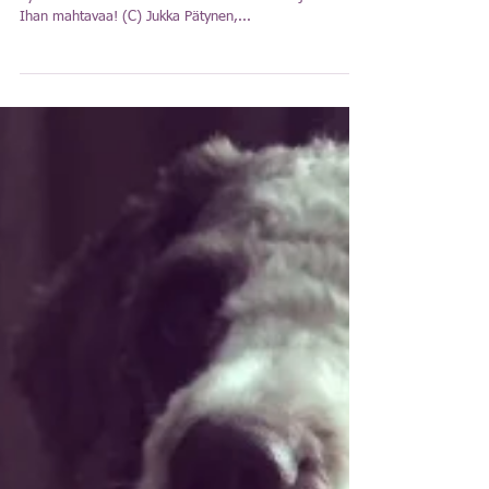
joukkueen saapuessa
areenalle!”
StartFragment Tämä lausahdus tutun suusta kuvaa
hyvin fiiliksiäni ensimmäisen MM-kisareissun jälkeen.
Ihan mahtavaa! (C) Jukka Pätynen,...