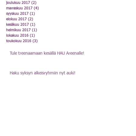
joulukuu 2017
(2)
2 päivitystä
marraskuu 2017
(4)
4 päivitystä
syyskuu 2017
(1)
1 päivitys
elokuu 2017
(2)
2 päivitystä
kesäkuu 2017
(1)
1 päivitys
helmikuu 2017
(1)
1 päivitys
lokakuu 2016
(1)
1 päivitys
toukokuu 2016
(3)
3 päivitystä
Tule treenaamaan kesällä HAU Areenalle!
Haku syksyn alkeisryhmiin nyt auki!
Vuoden 2025 hallitus ja vuosikokouksessa
palkitut
Uusien jäsenten haku avattu -
Ryhmäpaikkoja kaikentasoisille koirakoille!
Vapaita paikkoja junnuryhmissä!